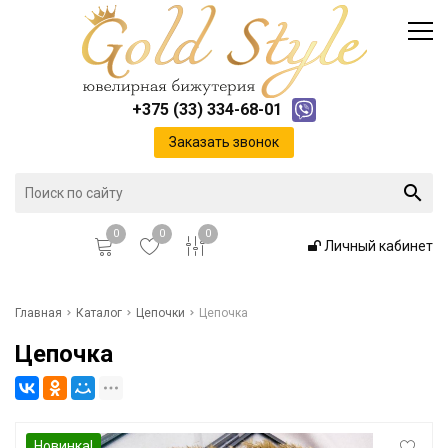
Каталог
Доставка и оплата
Инфо
Контакты
+375 (33) 334-68-01
Положение о cookie-файлах
Заказать звонок
0
0
0
Личный кабинет
Главная
Главная
Каталог
Цепочки
Цепочка
Цепочка
Каталог
Доставка и оплата
Новинка!