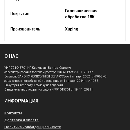
Гальваническая
Покрытие
обработка 18К
Производитель
Xuping
О НАС
УНП 791045701 ИП Кирилович Виктор Юрьевич
Зарегистрирован в торговом реестре №466119 от 20. 11. 2019 г.
Согласно ЗАКОНУ РЕСПУБЛИКИ БЕЛАРУСЬ от 9 января 2002 г. N 90-З «О
защите прав потребителей» в редакции от 4 января 2014 г. № 106-З,
Бижутерия возврату и обмену не подлежит.
Свидетельство о гос.регистрации №791045701 от 19. 11. 2021 г
ИНФОРМАЦИЯ
Контакты
Доставка и оплата
Политика конфиденциальности