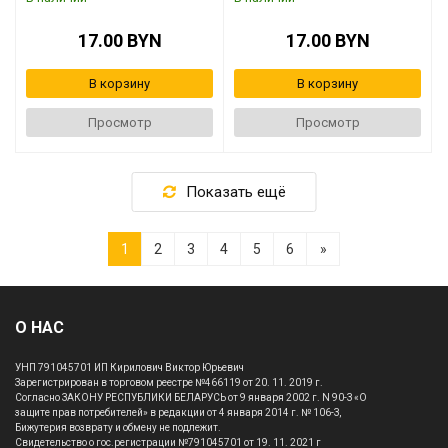
17.00 BYN
17.00 BYN
В корзину
В корзину
Просмотр
Просмотр
Показать ещё
1
2
3
4
5
6
»
О НАС
УНП 791045701 ИП Кирилович Виктор Юрьевич
Зарегистрирован в торговом реестре №466119 от 20. 11. 2019 г.
Согласно ЗАКОНУ РЕСПУБЛИКИ БЕЛАРУСЬ от 9 января 2002 г. N 90-З «О
защите прав потребителей» в редакции от 4 января 2014 г. № 106-З,
Бижутерия возврату и обмену не подлежит.
Свидетельство о гос.регистрации №791045701 от 19. 11. 2021 г