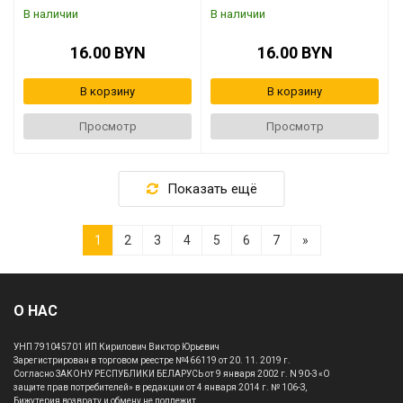
В наличии
В наличии
16.00 BYN
16.00 BYN
В корзину
В корзину
Просмотр
Просмотр
Показать ещё
1
2
3
4
5
6
7
»
О НАС
УНП 791045701 ИП Кирилович Виктор Юрьевич
Зарегистрирован в торговом реестре №466119 от 20. 11. 2019 г.
Согласно ЗАКОНУ РЕСПУБЛИКИ БЕЛАРУСЬ от 9 января 2002 г. N 90-З «О
защите прав потребителей» в редакции от 4 января 2014 г. № 106-З,
Бижутерия возврату и обмену не подлежит.