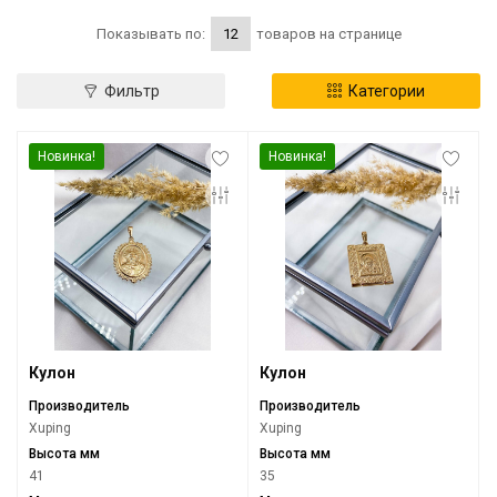
Инфо
Показывать по:
товаров на странице
Контакты
Фильтр
Категории
Положение о cookie-файлах
Новинка!
Новинка!
Кулон
Кулон
Производитель
Производитель
Xuping
Xuping
Высота мм
Высота мм
41
35