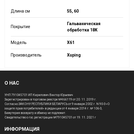
Длина см
55, 60
Гальваническая
Покрытие
обработка 18K
Модель
X61
Производитель
Xuping
О НАС
УНП 791045701 ИП Кирилович Виктор Юрьевич
Зарегистрирован в торговом реестре №466119 от 20. 11. 2019 г.
Согласно ЗАКОНУ РЕСПУБЛИКИ БЕЛАРУСЬ от 9 января 2002 г. N 90-З «О
защите прав потребителей» в редакции от 4 января 2014 г. № 106-З,
Бижутерия возврату и обмену не подлежит.
Свидетельство о гос.регистрации №791045701 от 19. 11. 2021 г
ИНФОРМАЦИЯ