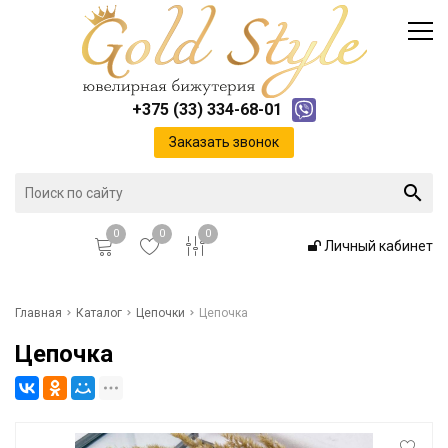
Каталог
Доставка и оплата
Инфо
Контакты
+375 (33) 334-68-01
Положение о cookie-файлах
Заказать звонок
0
0
0
Личный кабинет
Главная
Главная
Каталог
Цепочки
Цепочка
Цепочка
Каталог
Доставка и оплата