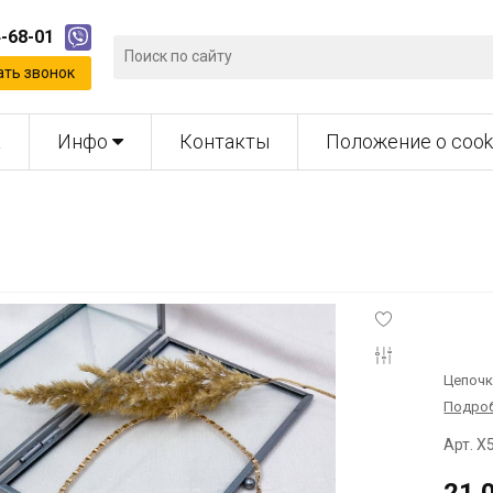
4-68-01
ать звонок
а
Инфо
Контакты
Положение о cook
Цепочк
Подро
Арт. X