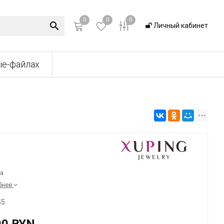
0
0
0
Личный кабинет
ie-файлах
а
бнее
55