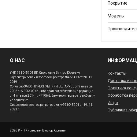
Покрытие
Модель
Производител
О НАС
ИНФОРМАЦ
УНП 791045701 ИП Кирилович Виктор Юрьевич
Контакты
Зарегистрирован в торговом реестре №466119 от 20. 11.
Доставка и оп
2019 г.
Согласно ЗАКОНУ РЕСПУБЛИКИ БЕЛАРУСЬ от 9 января
Политика конф
2002 г. N 90-З «О защите прав потребителей» в редакции
Обработка пер
от 4 января 2014 г. № 106-З, Бижутерия возврату и обмену
не подлежит.
Инфо
Свидетельство о гос.регистрации №791045701 от 19. 11.
2021 г
Публичная офе
2026 © ИП Кирилович Виктор Юрьевич