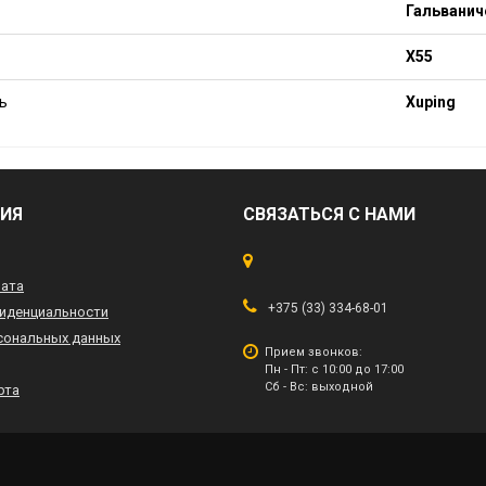
Гальванич
X55
ь
Xuping
ИЯ
СВЯЗАТЬСЯ С НАМИ
лата
+375 (33) 334-68-01
иденциальности
сональных данных
Прием звонков:
Пн - Пт: с 10:00 до 17:00
Сб - Вс: выходной
рта