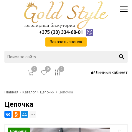
Каталог
Доставка и оплата
Инфо
Контакты
+375 (33) 334-68-01
Положение о cookie-файлах
Заказать звонок
0
0
0
Личный кабинет
Главная
Главная
Каталог
Цепочки
Цепочка
Цепочка
Каталог
Доставка и оплата
Новинка!