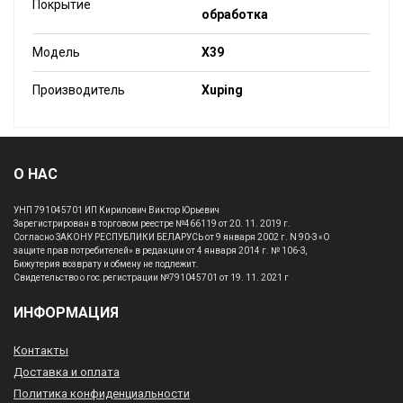
Покрытие
обработка
Модель
X39
Производитель
Xuping
О НАС
УНП 791045701 ИП Кирилович Виктор Юрьевич
Зарегистрирован в торговом реестре №466119 от 20. 11. 2019 г.
Согласно ЗАКОНУ РЕСПУБЛИКИ БЕЛАРУСЬ от 9 января 2002 г. N 90-З «О
защите прав потребителей» в редакции от 4 января 2014 г. № 106-З,
Бижутерия возврату и обмену не подлежит.
Свидетельство о гос.регистрации №791045701 от 19. 11. 2021 г
ИНФОРМАЦИЯ
Контакты
Доставка и оплата
Политика конфиденциальности