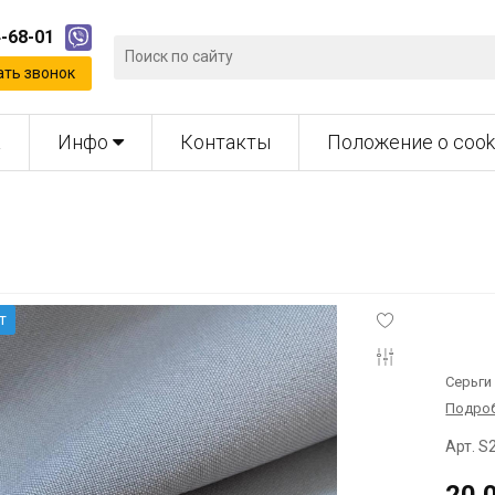
4-68-01
ать звонок
а
Инфо
Контакты
Положение о cook
т
Серьги
Подро
Арт. S