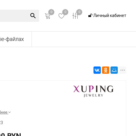
0
0
0
Личный кабинет
ie-файлах
бнее
23