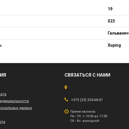
19
S23
Гальванич
ь
Xuping
ИЯ
СВЯЗАТЬСЯ С НАМИ
лата
+375 (33) 334-68-01
иденциальности
сональных данных
Прием звонков:
Пн - Пт: с 10:00 до 17:00
Сб - Вс: выходной
рта