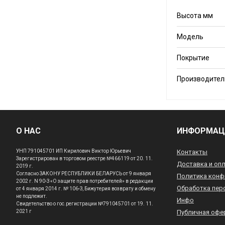
Высота мм
Модель
Покрытие
Производител
О НАС
ИНФОРМАЦ
УНП 791045701 ИП Кирилович Виктор Юрьевич
Контакты
Зарегистрирован в торговом реестре №466119 от 20. 11.
Доставка и оп
2019 г.
Согласно ЗАКОНУ РЕСПУБЛИКИ БЕЛАРУСЬ от 9 января
Политика конф
2002 г. N 90-З «О защите прав потребителей» в редакции
Обработка пер
от 4 января 2014 г. № 106-З, Бижутерия возврату и обмену
не подлежит.
Инфо
Свидетельство о гос.регистрации №791045701 от 19. 11.
2021 г
Публичная офе