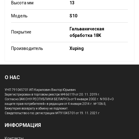
Высота мм
13
Модель
S10
Гальваническая
Покрытие
обработка 18K
Производитель
Xuping
О НАС
УНП 791045701 ИП Кирилович Виктор Юрьевич
Зарегистрирован в торговом реестре №466119 от 20. 11. 2019 г.
Согласно ЗАКОНУ РЕСПУБЛИКИ БЕЛАРУСЬ от 9 января 2002 г. N 90-З «О
защите прав потребителей» в редакции от 4 января 2014 г. № 106-З,
Бижутерия возврату и обмену не подлежит.
Свидетельство о гос.регистрации №791045701 от 19. 11. 2021 г
ИНФОРМАЦИЯ
Контакты