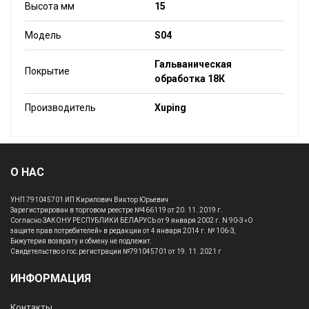
Высота мм
15
Модель
S04
Гальваническая
Покрытие
обработка 18К
Производитель
Xuping
О НАС
УНП 791045701 ИП Кирилович Виктор Юрьевич
Зарегистрирован в торговом реестре №466119 от 20. 11. 2019 г.
Согласно ЗАКОНУ РЕСПУБЛИКИ БЕЛАРУСЬ от 9 января 2002 г. N 90-З «О
защите прав потребителей» в редакции от 4 января 2014 г. № 106-З,
Бижутерия возврату и обмену не подлежит.
Свидетельство о гос.регистрации №791045701 от 19. 11. 2021 г
ИНФОРМАЦИЯ
Контакты