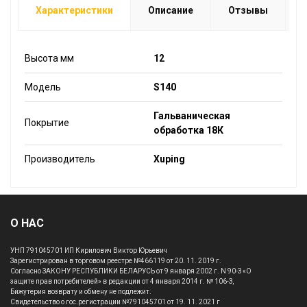
Характеристики
Описание
Отзывы
Высота мм
12
Модель
S140
Гальваническая
Покрытие
обработка 18К
Производитель
Xuping
О НАС
УНП 791045701 ИП Кирилович Виктор Юрьевич
Зарегистрирован в торговом реестре №466119 от 20. 11. 2019 г.
Согласно ЗАКОНУ РЕСПУБЛИКИ БЕЛАРУСЬ от 9 января 2002 г. N 90-З «О
защите прав потребителей» в редакции от 4 января 2014 г. № 106-З,
Бижутерия возврату и обмену не подлежит.
Свидетельство о гос.регистрации №791045701 от 19. 11. 2021 г