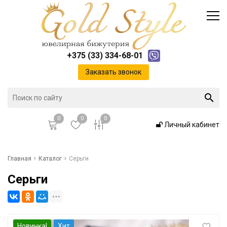
Каталог
Доставка и оплата
Инфо
Контакты
+375 (33) 334-68-01
Положение о cookie-файлах
Заказать звонок
0
0
0
Личный кабинет
Главная
Главная
Каталог
Серьги
Серьги
Каталог
Доставка и оплата
Новинка!
Хит