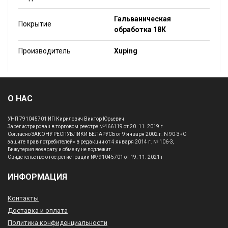
Гальваническая
Покрытие
обработка 18К
Производитель
Xuping
О НАС
УНП 791045701 ИП Кирилович Виктор Юрьевич
Зарегистрирован в торговом реестре №466119 от 20. 11. 2019 г.
Согласно ЗАКОНУ РЕСПУБЛИКИ БЕЛАРУСЬ от 9 января 2002 г. N 90-З «О
защите прав потребителей» в редакции от 4 января 2014 г. № 106-З,
Бижутерия возврату и обмену не подлежит.
Свидетельство о гос.регистрации №791045701 от 19. 11. 2021 г
ИНФОРМАЦИЯ
Контакты
Доставка и оплата
Политика конфиденциальности