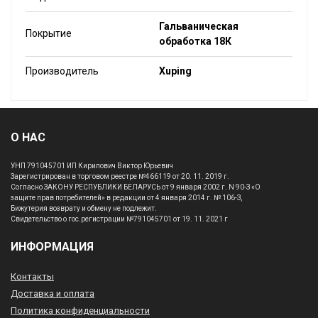
Гальваническая
Покрытие
обработка 18К
Производитель
Xuping
О НАС
УНП 791045701 ИП Кирилович Виктор Юрьевич
Зарегистрирован в торговом реестре №466119 от 20. 11. 2019 г.
Согласно ЗАКОНУ РЕСПУБЛИКИ БЕЛАРУСЬ от 9 января 2002 г. N 90-З «О
защите прав потребителей» в редакции от 4 января 2014 г. № 106-З,
Бижутерия возврату и обмену не подлежит.
Свидетельство о гос.регистрации №791045701 от 19. 11. 2021 г
ИНФОРМАЦИЯ
Контакты
Доставка и оплата
Политика конфиденциальности