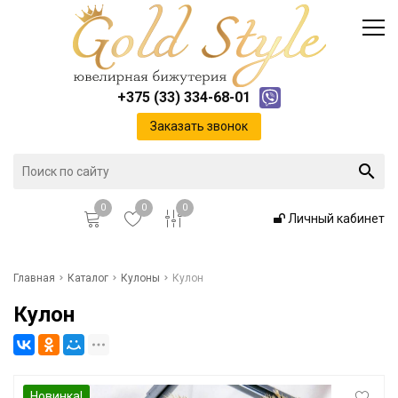
Каталог
Доставка и оплата
Инфо
Контакты
+375 (33) 334-68-01
Положение о cookie-файлах
Заказать звонок
0
0
0
Личный кабинет
Главная
Главная
Каталог
Кулоны
Кулон
Кулон
Каталог
Доставка и оплата
Новинка!