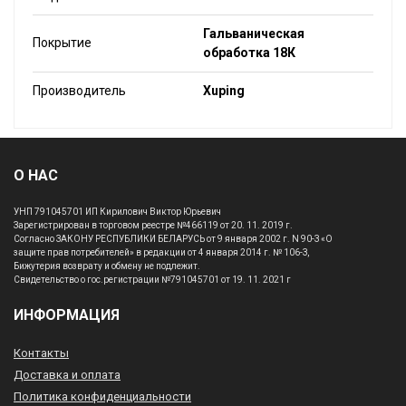
Гальваническая
Покрытие
обработка 18К
Производитель
Xuping
О НАС
УНП 791045701 ИП Кирилович Виктор Юрьевич
Зарегистрирован в торговом реестре №466119 от 20. 11. 2019 г.
Согласно ЗАКОНУ РЕСПУБЛИКИ БЕЛАРУСЬ от 9 января 2002 г. N 90-З «О
защите прав потребителей» в редакции от 4 января 2014 г. № 106-З,
Бижутерия возврату и обмену не подлежит.
Свидетельство о гос.регистрации №791045701 от 19. 11. 2021 г
ИНФОРМАЦИЯ
Контакты
Доставка и оплата
Политика конфиденциальности