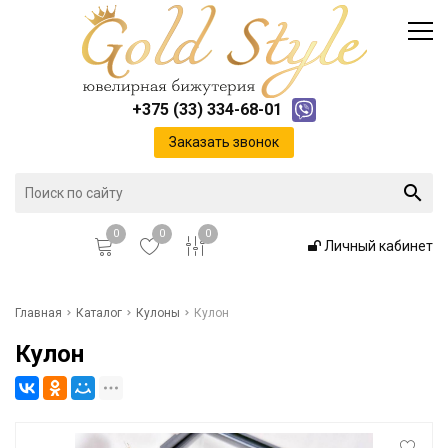
Каталог
Доставка и оплата
Инфо
Контакты
+375 (33) 334-68-01
Положение о cookie-файлах
Заказать звонок
0
0
0
Личный кабинет
Главная
Главная
Каталог
Кулоны
Кулон
Кулон
Каталог
Доставка и оплата