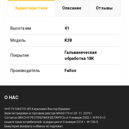
Характеристики
Описание
Отзывы
Высота мм
41
Модель
K38
Гальваническая
Покрытие
обработка 18К
Производитель
Fallon
О НАС
УНП 791045701 ИП Кирилович Виктор Юрьевич
Зарегистрирован в торговом реестре №466119 от 20. 11. 2019 г.
Согласно ЗАКОНУ РЕСПУБЛИКИ БЕЛАРУСЬ от 9 января 2002 г. N 90-З «О
защите прав потребителей» в редакции от 4 января 2014 г. № 106-З,
Бижутерия возврату и обмену не подлежит.