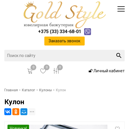
Каталог
Доставка и оплата
Инфо
Контакты
+375 (33) 334-68-01
Положение о cookie-файлах
Заказать звонок
0
0
0
Личный кабинет
Главная
Главная
Каталог
Кулоны
Кулон
Кулон
Каталог
Доставка и оплата
Новинка!