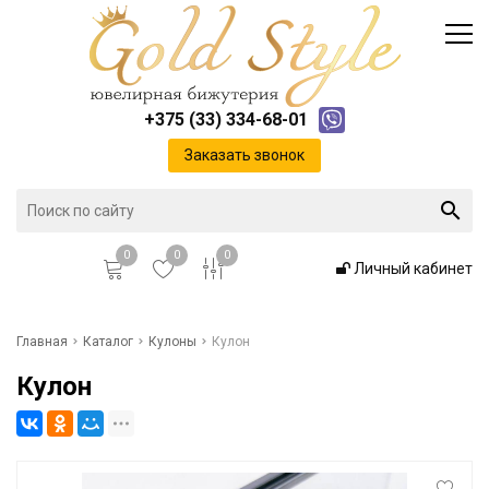
Каталог
Доставка и оплата
Инфо
Контакты
+375 (33) 334-68-01
Положение о cookie-файлах
Заказать звонок
0
0
0
Личный кабинет
Главная
Главная
Каталог
Кулоны
Кулон
Кулон
Каталог
Доставка и оплата