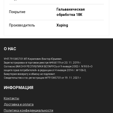
Гальваническая
Покрытие
обработка 18К
Производитель
Xuping
О НАС
УНП 791045701 ИП Кирилович Виктор Юрьевич
Зарегистрирован в торговом реестре №466119 от 20. 11. 2019 г.
Согласно ЗАКОНУ РЕСПУБЛИКИ БЕЛАРУСЬ от 9 января 2002 г. N 90-З «О
защите прав потребителей» в редакции от 4 января 2014 г. № 106-З,
Бижутерия возврату и обмену не подлежит.
Свидетельство о гос.регистрации №791045701 от 19. 11. 2021 г
ИНФОРМАЦИЯ
Контакты
Доставка и оплата
Политика конфиденциальности