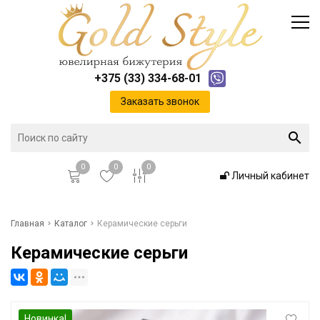
Каталог
Доставка и оплата
Инфо
Контакты
+375 (33) 334-68-01
Положение о cookie-файлах
Заказать звонок
0
0
0
Личный кабинет
Главная
Главная
Каталог
Керамические серьги
Керамические серьги
Каталог
Доставка и оплата
Новинка!