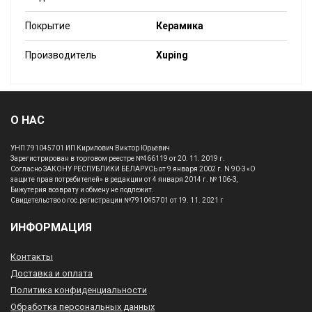
Покрытие
Керамика
Производитель
Xuping
О НАС
УНП 791045701 ИП Кирилович Виктор Юрьевич
Зарегистрирован в торговом реестре №466119 от 20. 11. 2019 г.
Согласно ЗАКОНУ РЕСПУБЛИКИ БЕЛАРУСЬ от 9 января 2002 г. N 90-З «О
защите прав потребителей» в редакции от 4 января 2014 г. № 106-З,
Бижутерия возврату и обмену не подлежит.
Свидетельство о гос.регистрации №791045701 от 19. 11. 2021 г
ИНФОРМАЦИЯ
Контакты
Доставка и оплата
Политика конфиденциальности
Обработка персональных данных