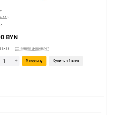
т
бнее
29
00 BYN
заказ
Нашли дешевле?
В корзину
Купить в 1 клик