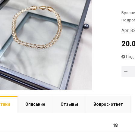
Брасле
Подро
Арт. B
20.
Под 
стики
Описание
Отзывы
Вопрос-ответ
18