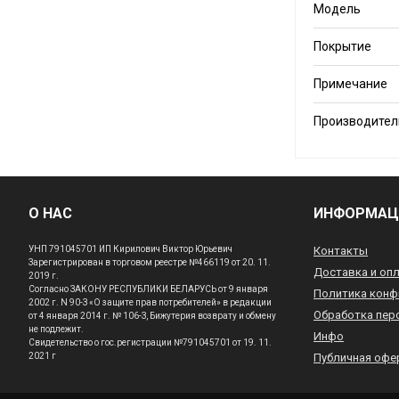
Модель
Покрытие
Примечание
Производител
О НАС
ИНФОРМАЦ
УНП 791045701 ИП Кирилович Виктор Юрьевич
Контакты
Зарегистрирован в торговом реестре №466119 от 20. 11.
Доставка и оп
2019 г.
Согласно ЗАКОНУ РЕСПУБЛИКИ БЕЛАРУСЬ от 9 января
Политика конф
2002 г. N 90-З «О защите прав потребителей» в редакции
Обработка пер
от 4 января 2014 г. № 106-З, Бижутерия возврату и обмену
не подлежит.
Инфо
Свидетельство о гос.регистрации №791045701 от 19. 11.
2021 г
Публичная офе