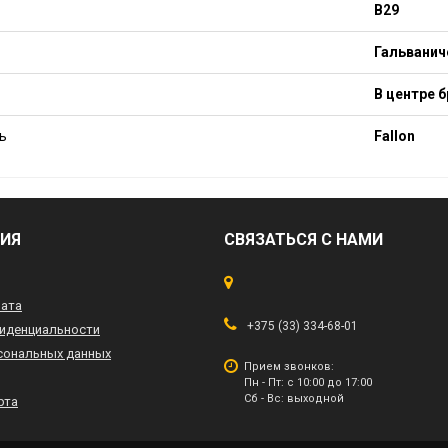
B29
Гальванич
В центре б
ь
Fallon
ИЯ
СВЯЗАТЬСЯ С НАМИ
лата
+375 (33) 334-68-01
иденциальности
сональных данных
Прием звонков:
Пн - Пт: с 10:00 до 17:00
Сб - Вс: выходной
рта