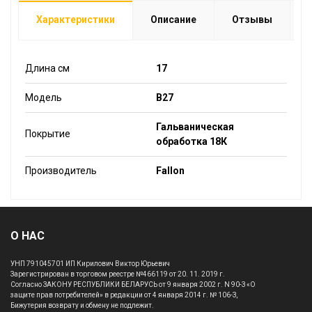
Характеристики
Описание
Отзывы
Длина см
17
Модель
B27
Гальваническая
Покрытие
обработка 18К
Производитель
Fallon
О НАС
УНП 791045701 ИП Кирилович Виктор Юрьевич
Зарегистрирован в торговом реестре №466119 от 20. 11. 2019 г.
Согласно ЗАКОНУ РЕСПУБЛИКИ БЕЛАРУСЬ от 9 января 2002 г. N 90-З «О
защите прав потребителей» в редакции от 4 января 2014 г. № 106-З,
Бижутерия возврату и обмену не подлежит.