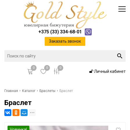
Каталог
Доставка и оплата
Инфо
Контакты
+375 (33) 334-68-01
Положение о cookie-файлах
Заказать звонок
0
0
0
Личный кабинет
Главная
Главная
Каталог
Браслеты
Браслет
Браслет
Каталог
Доставка и оплата
Новинка!